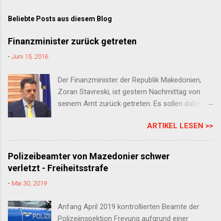
Beliebte Posts aus diesem Blog
Finanzminister zurück getreten
-
Juni 15, 2016
Der Finanzminister der Republik Makedonien,
Zoran Stavreski, ist gestern Nachmittag von
seinem Amt zurück getreten. Es sollen dabei
nur Gesundheitliche Gründe entscheidend für
ARTIKEL LESEN >>
diesen Schritt gewesen sein. Stavreski war 9
Jahre lang Finanzminister. Als Nachfolger wird
Kiril Minoski gehandelt, führende Person der
Polizeibeamter von Mazedonier schwer
makedonischen Steuerbehörde.
verletzt - Freiheitsstrafe
-
Mai 30, 2019
Anfang April 2019 kontrollierten Beamte der
Polizeiinspektion Freyung aufgrund einer